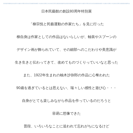
日本民藝館の創設80周年特別展
「柳宗悦と民藝運動の作家たち」を見に行った
柳自身は作家としての作品はないらしいが、軸装やスプーンの
デザイン画が飾られていて、その細部へのこだわりや美意識が
生き生きと伝わってきて、改めてものづくりっていいなと思った
また、1922年生まれの柚木沙弥郎の作品に心奪われた
90歳を過ぎているとは思えない、瑞々しい感性と遊び心・・・
自身がとても楽しみながら作品を作っているのだろうと
容易に想像できた
普段、いろいろなことに追われて忘れがちになるけど